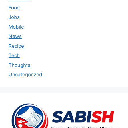
Food
Jobs
Mobile
News
Recipe
Tech
Thoughts
Uncategorized